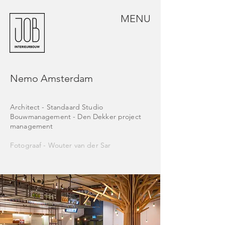
MENU
Nemo Amsterdam
Architect -
Standaard Studio
Bouwmanagement -
Den Dekker project
management
Fotograaf -
Wouter van der Sar